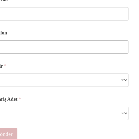
efon
ir
*
ariş Adet
*
önder