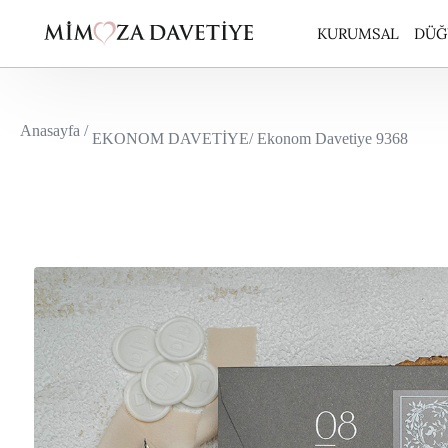
KURUMSAL
DÜĞ
ARA
Anasayfa /
EKONOM DAVETİYE
/ Ekonom Davetiye 9368
BUT
CAR
EKO
EKO
ERD
ERD
KUR
PERİ
POL