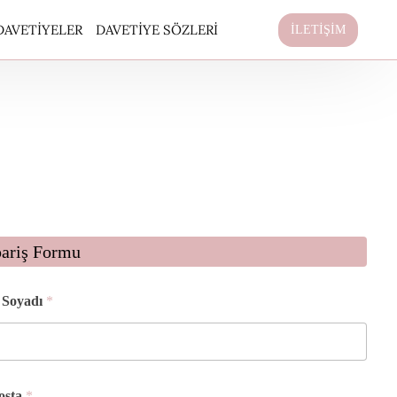
DAVETIYELER
DAVETIYE SÖZLERI
İLETİŞİM
pariş Formu
 Soyadı
*
osta
*