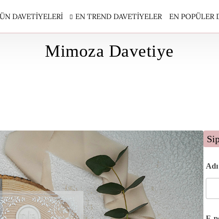
ÜN DAVETIYELERI
EN TREND DAVETIYELER
EN POPÜLER 
Mimoza Davetiye
S DAVETİYE
İQLİNE DAVETİYE
MEN DAVETİYE
NOM DAVETİYE
NOMİK DAVETİYELER
Si
EM DAVETİYE
EM SÜNNET DAVETİYE
Adı
U ÇİÇEK MÜHÜRLÜ DAVETİYELER
 DAVETİYE
EN DAVETİYE
E-p