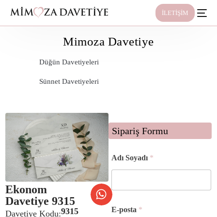
İLETİŞİM
Mimoza Davetiye
Düğün Davetiyeleri
Sünnet Davetiyeleri
Sipariş Formu
Adı Soyadı
*
Ekonom
Davetiye 9315
E-posta
*
9315
Davetiye Kodu: