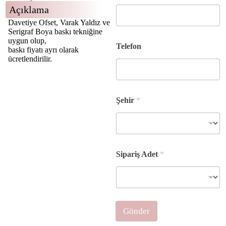
Açıklama
Davetiye Ofset, Varak Yaldız ve
Serigraf Boya baskı tekniğine
T
uygun olup,
Telefon
e
baskı fiyatı ayrı olarak
l
ücretlendirilir.
e
f
o
n
Şehir
*
S
i
p
a
r
i
Sipariş Adet
*
ş
Ş
e
h
i
Gönder
r