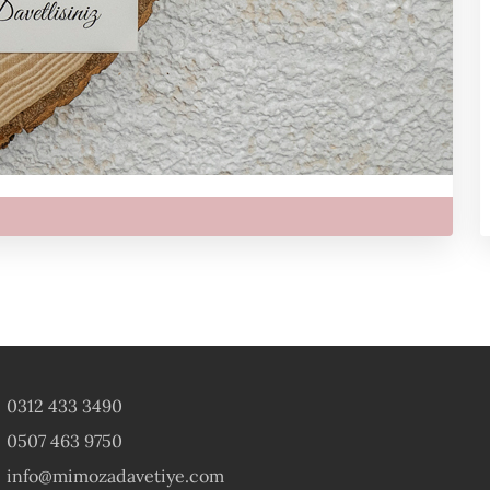
0312 433 3490
0507 463 9750
info@mimozadavetiye.com