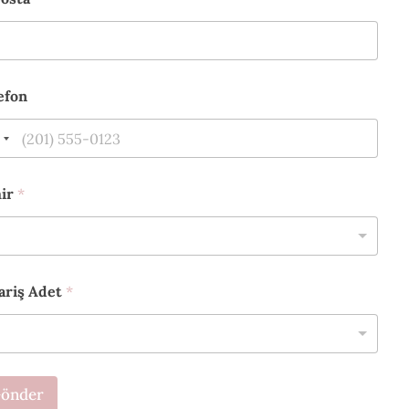
efon
hir
*
ariş Adet
*
önder