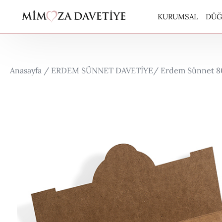
KURUMSAL
DÜĞ
ARA
Anasayfa /
ERDEM SÜNNET DAVETİYE
/ Erdem Sünnet 8
BUT
CAR
EKO
EKO
ERD
ERD
KUR
PER