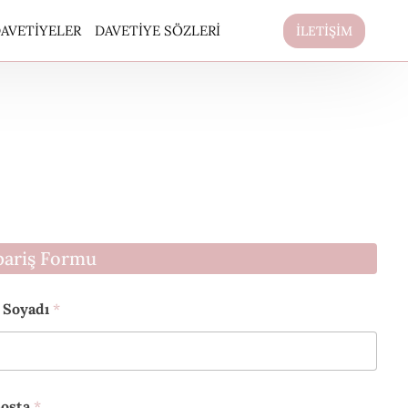
AVETIYELER
DAVETIYE SÖZLERI
İLETİŞİM
pariş Formu
 Soyadı
*
osta
*