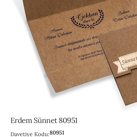
POL
ŞEF
VAR
Erdem Sünnet 80951
80951
Davetiye Kodu: