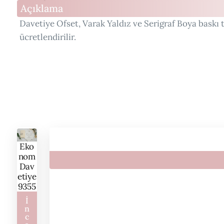
Açıklama
Davetiye Ofset, Varak Yaldız ve Serigraf Boya baskı t
ücretlendirilir.
Eko
nom
Dav
etiye
9355
İ
n
c