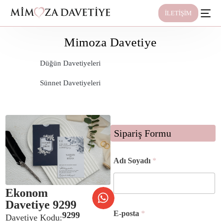
İLETİŞİM
Mimoza Davetiye
Düğün Davetiyeleri
Sünnet Davetiyeleri
Sipariş Formu
Adı Soyadı
*
Ekonom
Davetiye 9299
Ş
E-posta
*
9299
e
Davetiye Kodu: