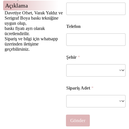
h
Açıklama
i
Davetiye Ofset, Varak Yaldız ve
r
Serigraf Boya baskı tekniğine
S
uygun olup,
o
Telefon
baskı fiyatı ayrı olarak
y
ücretlendirilir.
a
Sipariş ve bilgi için whatsapp
d
üzerinden iletişime
ı
geçebilirsiniz.
A
d
Şehir
*
e
t
Sipariş Adet
*
Gönder