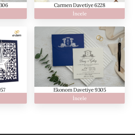
Carmen Davetiye 6228
9306
İncele
957
Ekonom Davetiye 9305
İncele