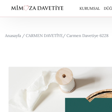
KURUMSAL
DÜĞ
ARA
Anasayfa /
CARMEN DAVETİYE
/ Carmen Davetiye 6228
BUT
CAR
EKO
EKO
ERD
ERD
KUR
PER