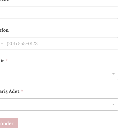
efon
hir
*
ariş Adet
*
önder