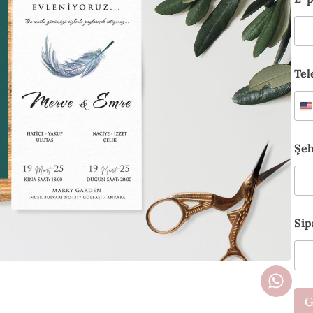
EN DAVETİYE
FAF DAVETİYELER
AK YALDIZ BASKILI DAVETİYELER
Tel
Şe
Sip
G