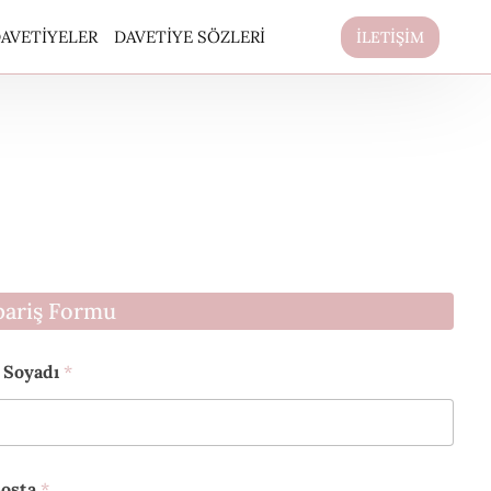
AVETIYELER
DAVETIYE SÖZLERI
İLETİŞİM
pariş Formu
 Soyadı
*
osta
*