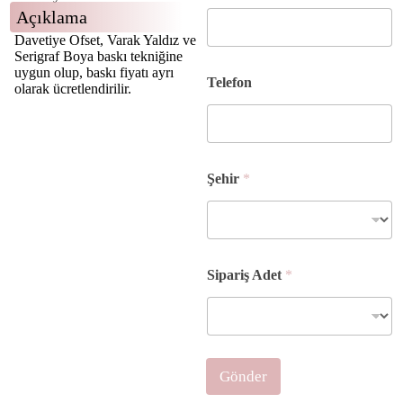
Açıklama
Davetiye Ofset, Varak Yaldız ve
Serigraf Boya baskı tekniğine
uygun olup, baskı fiyatı ayrı
Telefon
olarak ücretlendirilir.
Şehir
*
S
Sipariş Adet
*
o
y
a
d
ı
Ş
Gönder
e
h