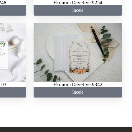
248
Ekonom Davetiye 9254
İncele
210
Ekonom Davetiye 9342
İncele