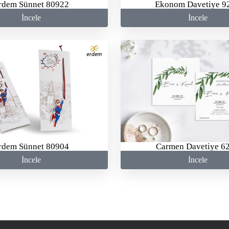
rdem Sünnet 80922
Ekonom Davetiye 9
İncele
İncele
rdem Sünnet 80904
Carmen Davetiye 6
İncele
İncele