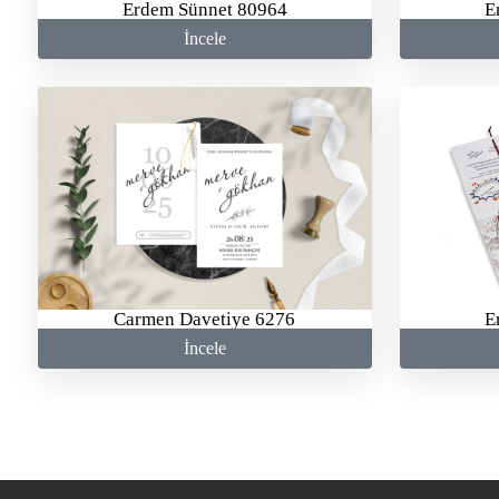
Erdem Sünnet 80964
E
İncele
Carmen Davetiye 6276
E
İncele