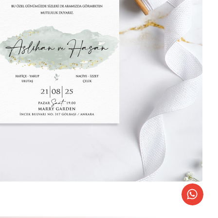
AF DAVETİYELER
K YALDIZ BASKILI DAVETİYELER