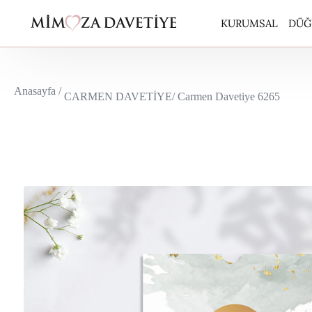
KURUMSAL
DÜĞ
ARA
Anasayfa /
CARMEN DAVETİYE
/ Carmen Davetiye 6265
BUT
CAR
EKO
EKO
ERD
ERD
KUR
PERİ
POL