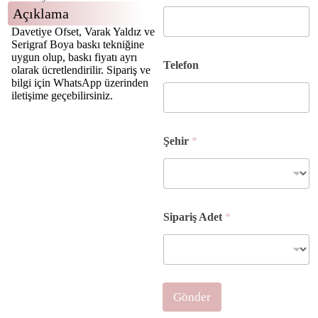
Açıklama
Davetiye Ofset, Varak Yaldız ve
Serigraf Boya baskı tekniğine
A
uygun olup, baskı fiyatı ayrı
Telefon
d
olarak ücretlendirilir. Sipariş ve
e
bilgi için WhatsApp üzerinden
t
iletişime geçebilirsiniz.
Ş
e
h
Şehir
*
i
r
A
d
ı
Sipariş Adet
*
Gönder