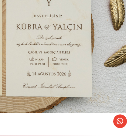
AF DAVETİYELER
K YALDIZ BASKILI DAVETİYELER