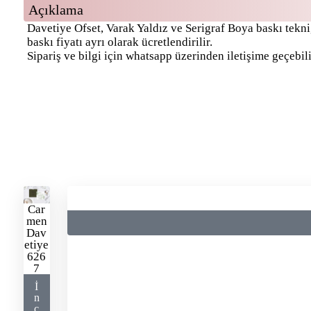
Açıklama
Davetiye Ofset, Varak Yaldız ve Serigraf Boya baskı tekn
baskı fiyatı ayrı olarak ücretlendirilir.
Sipariş ve bilgi için whatsapp üzerinden iletişime geçebili
Car
men
Dav
etiye
626
7
İ
n
c