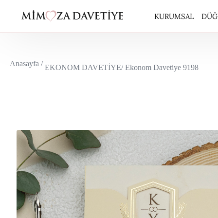
KURUMSAL
DÜĞ
ARA
Anasayfa /
EKONOM DAVETİYE
/ Ekonom Davetiye 9198
BUT
CAR
EKO
EKO
ERD
ERD
KUR
PERİ
POL