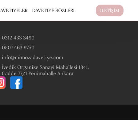
AVETIYELER
DAVETIYE SÖZLERI
İLETİŞİM
0312 433 3490
0507 463 9750
info@mimozadavetiye.com
İvedik Organize Sanayi Mahallesi 1341.
Cadde 77/1 Yenimahalle Ankara