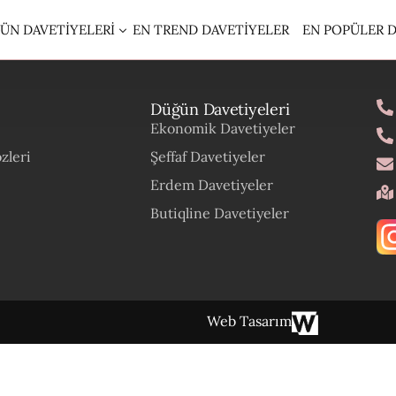
ÜN DAVETIYELERI
EN TREND DAVETIYELER
EN POPÜLER D
Düğün Davetiyeleri
S DAVETİYE
Ekonomik Davetiyeler
İQLİNE DAVETİYE
zleri
Şeffaf Davetiyeler
MEN DAVETİYE
Erdem Davetiyeler
NOM DAVETİYE
Butiqline Davetiyeler
NOMİK DAVETİYELER
EM DAVETİYE
EM SÜNNET DAVETİYE
Web Tasarım
U ÇİÇEK MÜHÜRLÜ DAVETİYELER
İ DAVETİYE