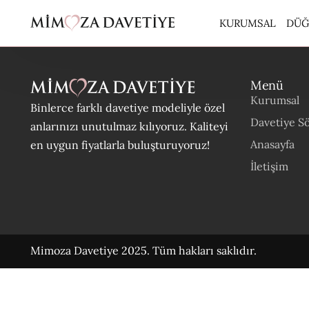
KURUMSAL
DÜĞ
Menü
ARA
Kurumsal
Binlerce farklı davetiye modeliyle özel
BUT
Davetiye Sö
anlarınızı unutulmaz kılıyoruz. Kaliteyi
CAR
Anasayfa
en uygun fiyatlarla buluşturuyoruz!
EKO
İletişim
EKO
ERD
ERD
Mimoza Davetiye 2025. Tüm hakları saklıdır.
KUR
PER