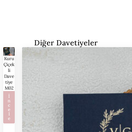
Diğer Davetiyeler
Kuru
Çiçek
li
Dave
tiye
M02
İ
n
c
e
l
e