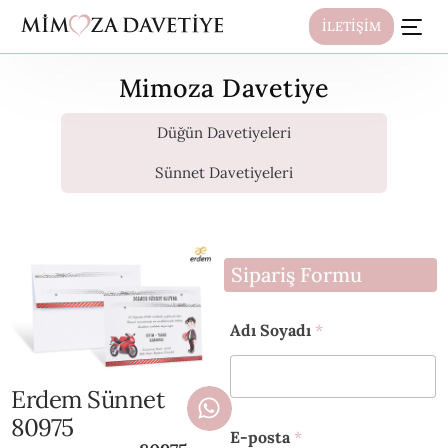
İLETİŞİM
Mimoza Davetiye
Düğün Davetiyeleri
Sünnet Davetiyeleri
Sipariş Formu
Adı Soyadı
*
Erdem Sünnet
80975
E-posta
*