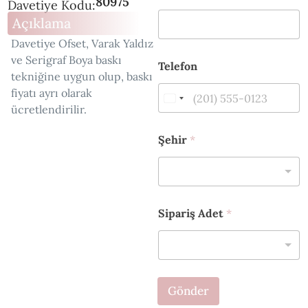
80975
Davetiye Kodu:
Açıklama
Davetiye Ofset, Varak Yaldız
*
ve Serigraf Boya baskı
Telefon
E
tekniğine uygun olup, baskı
-
fiyatı ayrı olarak
p
o
ücretlendirilir.
s
t
Şehir
*
a
S
o
y
a
d
Sipariş Adet
*
ı
Gönder