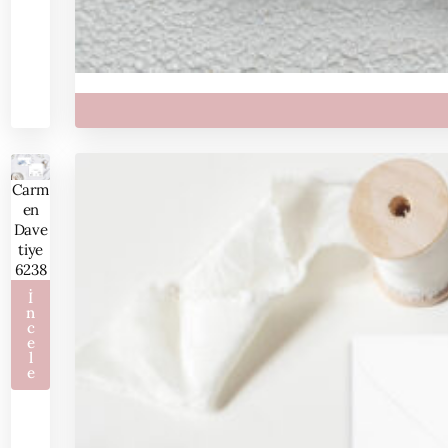
Carm
en
Dave
tiye
6238
İ
n
c
e
l
e