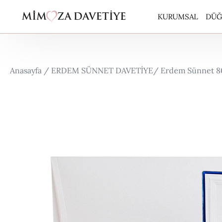
KURUMSAL
DÜĞ
ARA
Anasayfa /
ERDEM SÜNNET DAVETİYE
/ Erdem Sünnet 8
BUT
CAR
EKO
EKO
ERD
ERD
KUR
PER