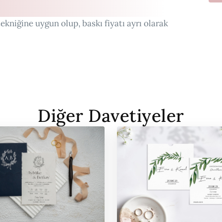
o
y
ekniğine uygun olup, baskı fiyatı ayrı olarak
a
d
ı
Diğer Davetiyeler