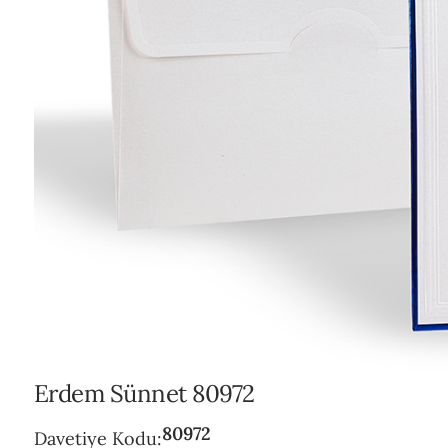
POL
ŞEF
VAR
Erdem Sünnet 80972
80972
Davetiye Kodu: