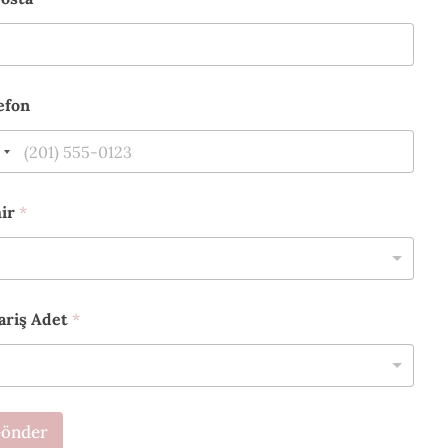
efon
hir
*
ariş Adet
*
önder