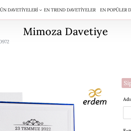
ÜN DAVETIYELERI
EN TREND DAVETIYELER
EN POPÜLER D
Mimoza Davetiye
S DAVETİYE
0972
İQLİNE DAVETİYE
MEN DAVETİYE
NOM DAVETİYE
NOMİK DAVETİYELER
Si
EM DAVETİYE
Adı
EM SÜNNET DAVETİYE
U ÇİÇEK MÜHÜRLÜ DAVETİYELER
İ DAVETİYE
E-p