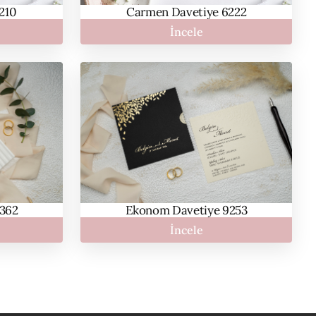
210
Carmen Davetiye 6222
İncele
362
Ekonom Davetiye 9253
İncele