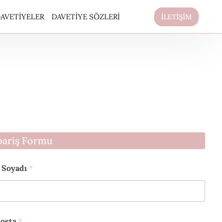
AVETIYELER
DAVETIYE SÖZLERI
İLETİŞİM
pariş Formu
 Soyadı
*
osta
*