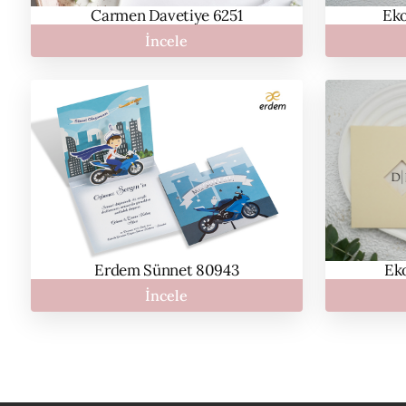
Carmen Davetiye 6251
Ek
İncele
Erdem Sünnet 80943
Ek
İncele