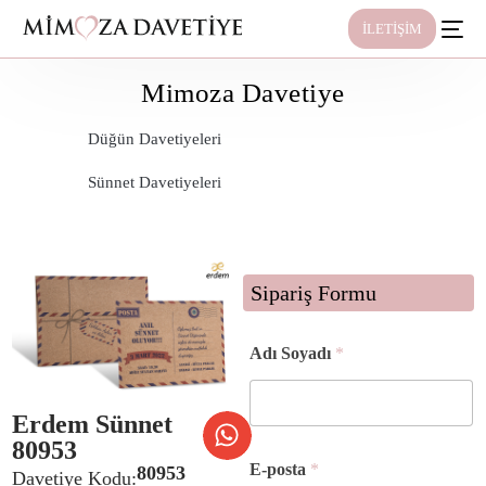
İLETİŞİM
Mimoza Davetiye
Düğün Davetiyeleri
Sünnet Davetiyeleri
Sipariş Formu
Adı Soyadı
*
Erdem Sünnet
80953
E-posta
*
80953
Davetiye Kodu: