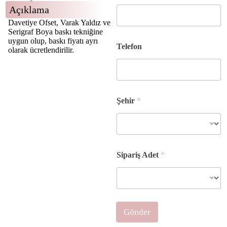
Açıklama
Davetiye Ofset, Varak Yaldız ve
Serigraf Boya baskı tekniğine
uygun olup, baskı fiyatı ayrı
Telefon
olarak ücretlendirilir.
Şehir
*
S
Sipariş Adet
*
i
p
a
r
i
ş
Gönder
Ş
e