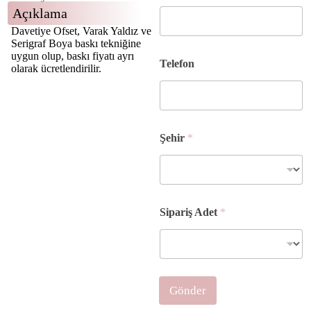
h
Açıklama
i
Davetiye Ofset, Varak Yaldız ve
r
Serigraf Boya baskı tekniğine
S
uygun olup, baskı fiyatı ayrı
o
Telefon
olarak ücretlendirilir.
y
a
d
ı
A
d
Şehir
*
ı
Sipariş Adet
*
Gönder