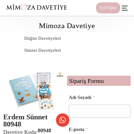
İLETİŞİM
Mimoza Davetiye
Düğün Davetiyeleri
Sünnet Davetiyeleri
Sipariş Formu
Adı Soyadı
*
Erdem Sünnet
80948
Ş
E-posta
*
80948
e
Davetiye Kodu: