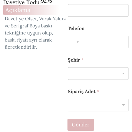
9275
Davetiye Kodu:
e
Açıklama
t
S
Davetiye Ofset, Varak Yaldız
i
ve Serigraf Boya baskı
p
Telefon
a
tekniğine uygun olup,
r
baskı fiyatı ayrı olarak
i
ücretlendirilir.
ş
*
Şehir
*
Sipariş Adet
*
Gönder