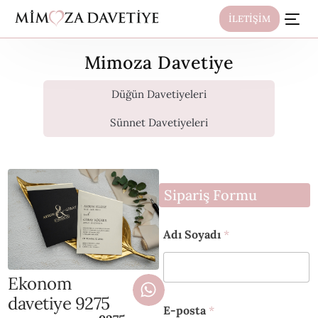
İLETİŞİM
Mimoza Davetiye
Düğün Davetiyeleri
Sünnet Davetiyeleri
Sipariş Formu
Adı Soyadı
*
Ekonom
davetiye 9275
A
E-posta
*
d