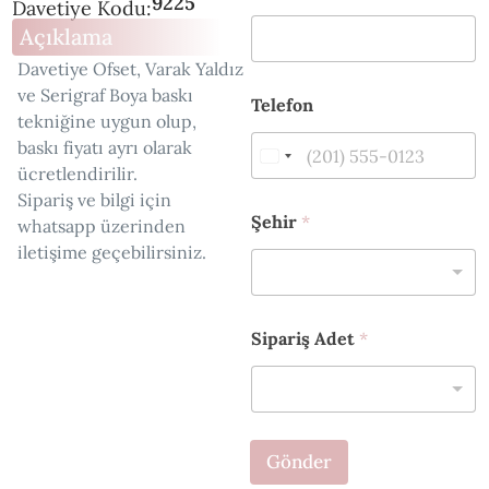
9225
Davetiye Kodu:
Açıklama
Davetiye Ofset, Varak Yaldız
T
ve Serigraf Boya baskı
Telefon
e
tekniğine uygun olup,
l
baskı fiyatı ayrı olarak
e
f
ücretlendirilir.
o
Sipariş ve bilgi için
n
Şehir
*
whatsapp üzerinden
*
iletişime geçebilirsiniz.
S
i
p
a
r
Sipariş Adet
*
i
ş
Gönder