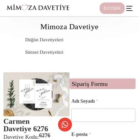
İLETİŞİM
Mimoza Davetiye
Düğün Davetiyeleri
Sünnet Davetiyeleri
Sipariş Formu
T
Adı Soyadı
*
e
l
e
Carmen
f
o
Davetiye 6276
n
E-posta
*
6276
Davetiye Kodu:
E