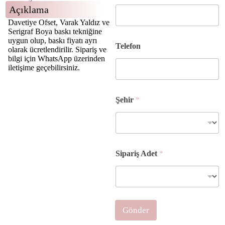
-
Açıklama
p
Davetiye Ofset, Varak Yaldız ve
o
Serigraf Boya baskı tekniğine
s
uygun olup, baskı fiyatı ayrı
t
Telefon
olarak ücretlendirilir. Sipariş ve
a
bilgi için WhatsApp üzerinden
A
iletişime geçebilirsiniz.
d
e
t
Şehir
*
Sipariş Adet
*
Gönder