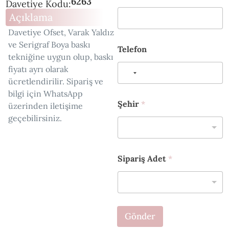
o
6263
Davetiye Kodu:
y
Açıklama
a
d
Davetiye Ofset, Varak Yaldız
ı
ve Serigraf Boya baskı
E
Telefon
tekniğine uygun olup, baskı
-
p
fiyatı ayrı olarak
o
ücretlendirilir. Sipariş ve
s
bilgi için WhatsApp
t
Şehir
*
üzerinden iletişime
a
geçebilirsiniz.
Sipariş Adet
*
Gönder