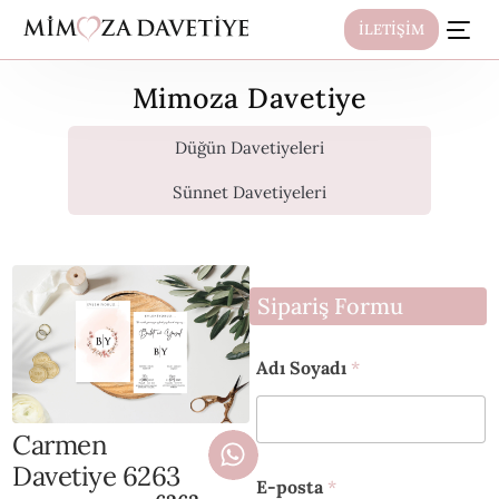
İLETİŞİM
Mimoza Davetiye
Düğün Davetiyeleri
Sünnet Davetiyeleri
Sipariş Formu
S
Adı Soyadı
*
o
y
a
d
Carmen
ı
Davetiye 6263
S
E-posta
*