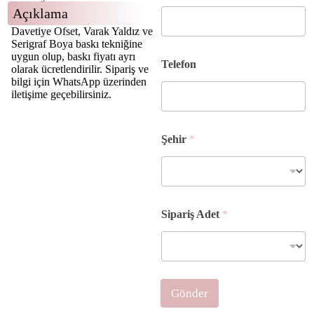
Açıklama
Davetiye Ofset, Varak Yaldız ve
Serigraf Boya baskı tekniğine
uygun olup, baskı fiyatı ayrı
Telefon
olarak ücretlendirilir. Sipariş ve
bilgi için WhatsApp üzerinden
iletişime geçebilirsiniz.
Şehir
*
T
Sipariş Adet
*
e
l
e
f
o
n
Gönder
A
d